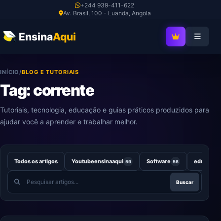
Ir
+244 939-411-622
Av. Brasil, 100 - Luanda, Angola
para
o
Ensina
Aqui
SEJA MEMBRO V
conteúdo
INÍCIO
/
BLOG E TUTORIAIS
Tag: corrente
Tutoriais, tecnologia, educação e guias práticos produzidos para
ajudar você a aprender e trabalhar melhor.
Todos os artigos
Youtubeensinaaqui
Software
educação
59
56
Pesquisar
Buscar
artigos