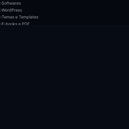
Softwares
WordPress
Temas e Templates
E-books e PDF
Cursos
CONTATO DIRETO
WHATSAPP
+244 939-411-622
EMAIL
academy@ensinaaqui.com
ENDEREÇO OFICIAL
Av. Brasil, 100 - Luanda, Angola
ATENDIMENTO
Perguntas Frequentes
Política de Reembolso
Termos de Uso