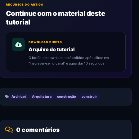
RECURSOS DO ARTIGO
Continue com o material deste
tutorial
DOWNLOAD DIRETO
Arquivo do tutorial
O botão de download será exibido após clicar em
“Inscrever-se no canal” e aguardar 10 segundos.
Archicad
Arquitetura
construção
construir
0 comentários