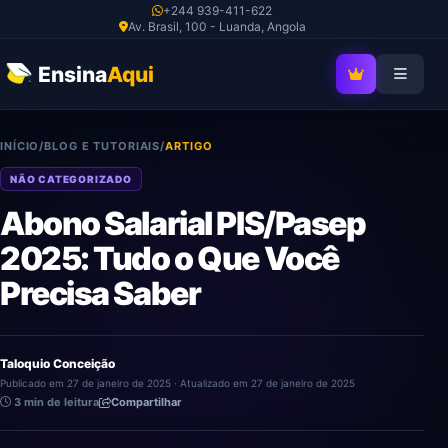
Ir
+244 939-411-622
Av. Brasil, 100 - Luanda, Angola
para
o
Ensina
Aqui
SEJA MEMBRO V
conteúdo
INÍCIO
/
BLOG E TUTORIAIS
/
ARTIGO
NÃO CATEGORIZADO
Abono Salarial PIS/Pasep
2025: Tudo o Que Você
Precisa Saber
Taloquio Conceição
Publicado em 27 de janeiro de 2025 · Atualizado em 27 de janeiro de 2025
3 min de leitura
Compartilhar