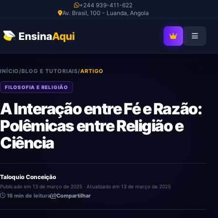
Ir
+244 939-411-622
Av. Brasil, 100 - Luanda, Angola
para
o
Ensina
Aqui
SEJA MEMBRO V
conteúdo
INÍCIO
/
BLOG E TUTORIAIS
/
ARTIGO
FILOSOFIA E RELIGIÃO
A Interação entre Fé e Razão:
Polêmicas entre Religião e
Ciência
Taloquio Conceição
Publicado em 13 de março de 2025 · Atualizado em 13 de março de 2025
16 min de leitura
Compartilhar