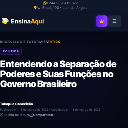
Ir
+244 939-411-622
Av. Brasil, 100 - Luanda, Angola
para
o
Ensina
Aqui
SEJA MEMBRO V
conteúdo
INÍCIO
/
BLOG E TUTORIAIS
/
ARTIGO
POLÍTICA
Entendendo a Separação de
Poderes e Suas Funções no
Governo Brasileiro
Taloquio Conceição
Publicado em 13 de março de 2025 · Atualizado em 13 de março de 2025
16 min de leitura
Compartilhar