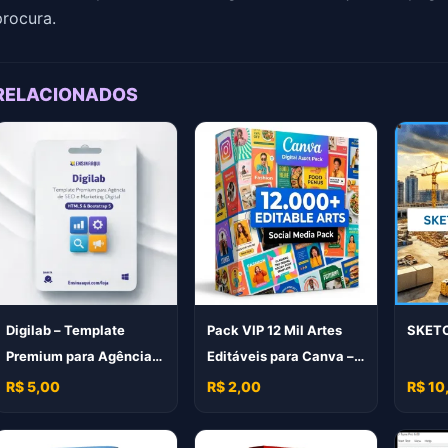
procura.
RELACIONADOS
Digilab – Template
Pack VIP 12 Mil Artes
SKETC
Premium para Agência
Editáveis para Canva –
de SEO e Marketing
Pack Profissional
R$ 5,00
R$ 2,00
R$ 10
Digital (HTML5 &
Bootstrap 5)