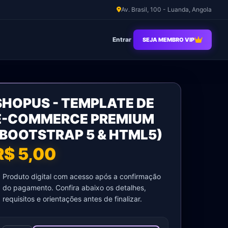
Av. Brasil, 100 - Luanda, Angola
Entrar
SEJA MEMBRO VIP
Shopus
SHOPUS - TEMPLATE DE
-
Template
E-COMMERCE PREMIUM
de
(BOOTSTRAP 5 & HTML5)
E-
R$ 5,00
commerce
Premium
Produto digital com acesso após a confirmação
(Bootstrap
do pagamento. Confira abaixo os detalhes,
5
requisitos e orientações antes de finalizar.
&
HTML5)