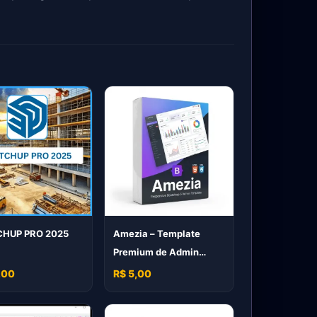
HUP PRO 2025
Amezia – Template
Premium de Admin
Dashboard Responsivo
,00
R$ 5,00
(Bootstrap 5)