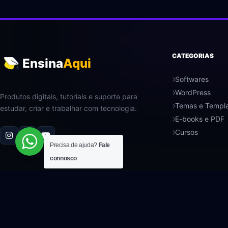
CATEGORIAS
Ensina
Aqui
Softwares
WordPress
Produtos digitais, tutoriais e suporte para
Temas e Templ
estudar, criar e trabalhar com tecnologia.
E-books e PDF
Cursos
Precisa de ajuda?
Fale
connosco
© 2023-2026 EnsinaAqui. Todos os direitos reservados.