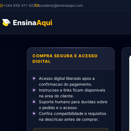
Ir
+244 939-411-622
academy@ensinaaqui.com
para
o
Ensina
Aqui
conteúdo
COMPRA SEGURA E ACESSO
DIGITAL
Acesso digital liberado apos a
confirmacao do pagamento.
Instrucoes e links ficam disponiveis
na area do cliente.
Suporte humano para duvidas sobre
o pedido e o acesso.
Confira compatibilidade e requisitos
na descricao antes de comprar.