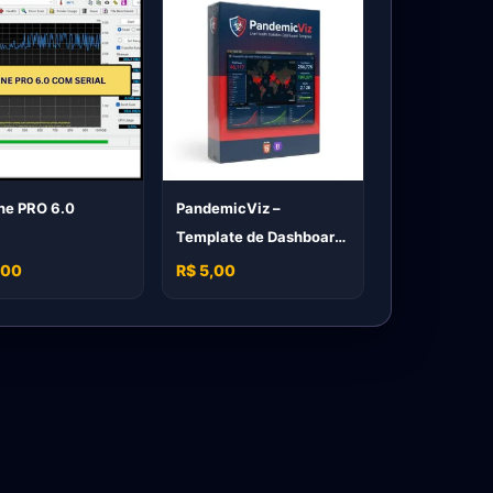
ne PRO 6.0
PandemicViz –
Template de Dashboard
para Estatísticas de
,00
R$ 5,00
Saúde e COVID-19 em
Tempo Real