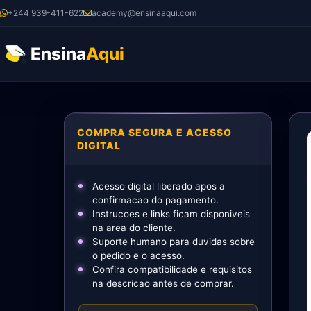
Ir
+244 939-411-622
academy@ensinaaqui.com
para
o
Ensina
Aqui
conteúdo
COMPRA SEGURA E ACESSO
DIGITAL
Acesso digital liberado apos a
confirmacao do pagamento.
Instrucoes e links ficam disponiveis
na area do cliente.
Suporte humano para duvidas sobre
o pedido e o acesso.
Confira compatibilidade e requisitos
na descricao antes de comprar.