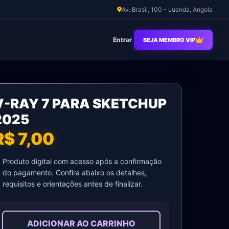
Av. Brasil, 100 - Luanda, Angola
Entrar
SEJA MEMBRO VIP
V-
V-RAY 7 PARA SKETCHUP
RAY
7
2025
Para
R$ 7,00
Sketchup
2025
Produto digital com acesso após a confirmação
quantidade
do pagamento. Confira abaixo os detalhes,
requisitos e orientações antes de finalizar.
ADICIONAR AO CARRINHO