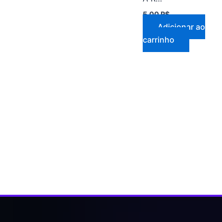
5,00
R$
Adicionar ao
carrinho