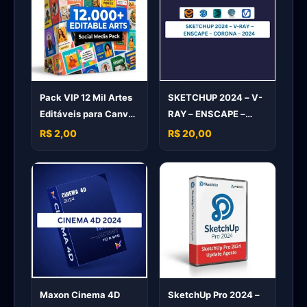
Pack VIP 12 Mil Artes
SKETCHUP 2024 – V-
Editáveis para Canva
RAY – ENSCAPE –
– Pack Profissional
CORONA – 2024
R$ 2,00
R$ 20,00
Maxon Cinema 4D
SketchUp Pro 2024 –