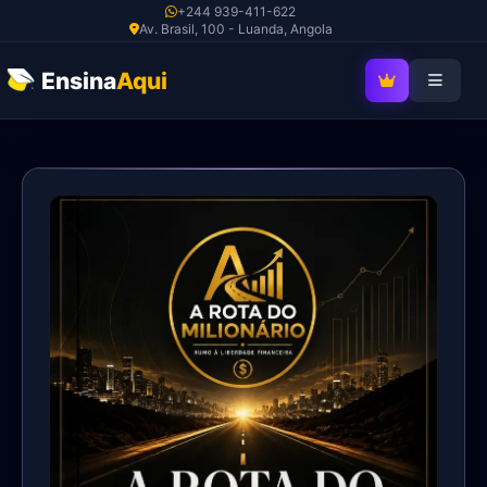
Ir
+244 939-411-622
Av. Brasil, 100 - Luanda, Angola
para
o
Ensina
Aqui
SEJA MEMBRO V
conteúdo
A
Rota
do
Milionário
quantidade