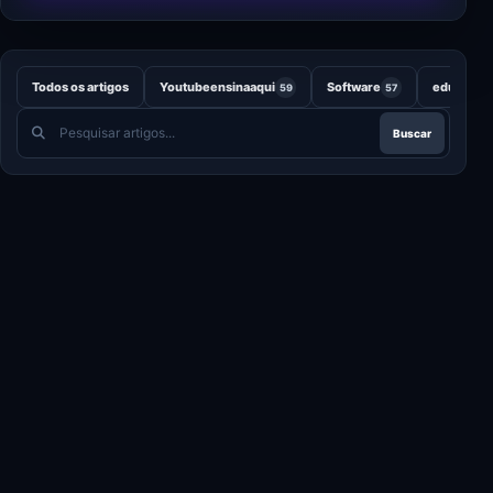
Todos os artigos
Youtubeensinaaqui
Software
educação
59
57
Pesquisar
Buscar
artigos