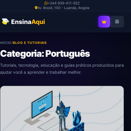
Ir
+244 939-411-622
Av. Brasil, 100 - Luanda, Angola
para
o
Ensina
Aqui
SEJA MEMBRO V
conteúdo
INÍCIO
/
BLOG E TUTORIAIS
Categoria: Português
Tutoriais, tecnologia, educação e guias práticos produzidos para
ajudar você a aprender e trabalhar melhor.