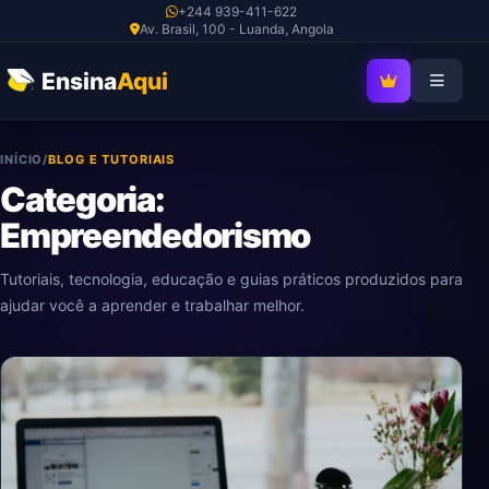
Ir
+244 939-411-622
Av. Brasil, 100 - Luanda, Angola
para
o
Ensina
Aqui
SEJA MEMBRO V
conteúdo
INÍCIO
/
BLOG E TUTORIAIS
Categoria:
Empreendedorismo
Tutoriais, tecnologia, educação e guias práticos produzidos para
ajudar você a aprender e trabalhar melhor.