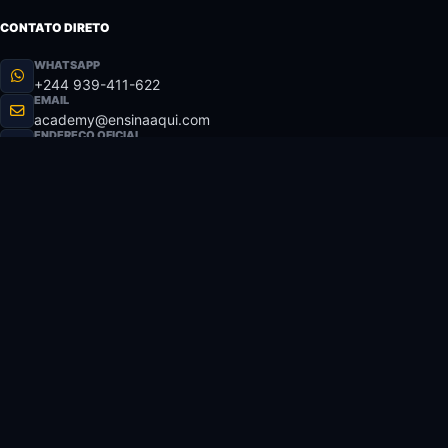
CONTATO DIRETO
WHATSAPP
+244 939-411-622
EMAIL
academy@ensinaaqui.com
ENDEREÇO OFICIAL
Av. Brasil, 100 - Luanda, Angola
ATENDIMENTO
Perguntas Frequentes
Política de Reembolso
Termos de Uso
Suporte Técnico
PAGAMENTO 100% SEGURO