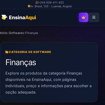
Ir
+244 939-411-622
Av. Brasil, 100 - Luanda, Angola
para
o
Ensina
Aqui
SEJA MEMBRO V
conteúdo
Início
Softwares
Finanças
CATEGORIA DE SOFTWARE
Finanças
Explore os produtos da categoria Finanças
disponíveis na EnsinaAqui, com páginas
individuais, preço e informações para escolher a
opção adequada.