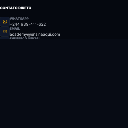
CONTATO DIRETO
WHATSAPP
+244 939-411-622
EMAIL
academy@ensinaaqui.com
ENDEREÇO OFICIAL
Av. Brasil, 100 - Luanda, Angola
ATENDIMENTO
Perguntas Frequentes
Política de Reembolso
Termos de Uso
Suporte Técnico
PAGAMENTO 100% SEGURO