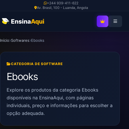
Ir
+244 939-411-622
Av. Brasil, 100 - Luanda, Angola
para
o
Ensina
Aqui
SEJA MEMBRO V
conteúdo
Início
Softwares
Ebooks
CATEGORIA DE SOFTWARE
Ebooks
Explore os produtos da categoria Ebooks
disponíveis na EnsinaAqui, com páginas
individuais, preço e informações para escolher a
opção adequada.