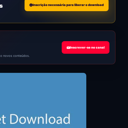
s
Inscrição necessária para liberar o download
Inscrever-se no canal
ndo novos conteúdos.