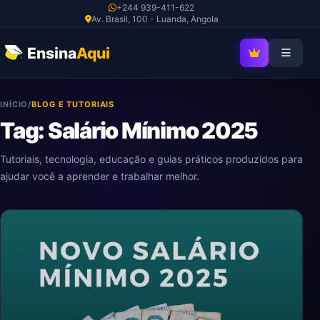
Ir
+244 939-411-622
Av. Brasil, 100 - Luanda, Angola
para
o
Ensina
Aqui
SEJA MEMBRO V
conteúdo
INÍCIO
/
BLOG E TUTORIAIS
Tag: Salário Mínimo 2025
Tutoriais, tecnologia, educação e guias práticos produzidos para
ajudar você a aprender e trabalhar melhor.