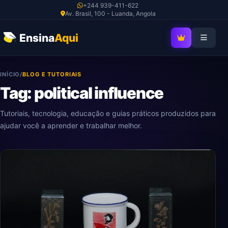
Ir
+244 939-411-622
Av. Brasil, 100 - Luanda, Angola
para
o
Ensina
Aqui
SEJA MEMBRO V
conteúdo
INÍCIO
/
BLOG E TUTORIAIS
Tag: political influence
Tutoriais, tecnologia, educação e guias práticos produzidos para
ajudar você a aprender e trabalhar melhor.