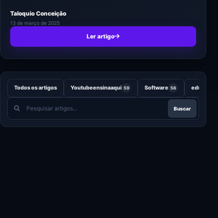
Taloquio Conceição
13 de março de 2025
Ler artigo
Todos os artigos
Youtubeensinaaqui
Software
educação
59
56
Pesquisar
Buscar
artigos