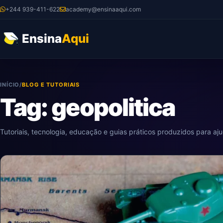
Ir
+244 939-411-622
academy@ensinaaqui.com
para
o
Ensina
Aqui
conteúdo
INÍCIO
/
BLOG E TUTORIAIS
Tag: geopolitica
Tutoriais, tecnologia, educação e guias práticos produzidos para aj