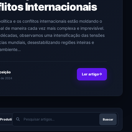
litos Internacionais
olítica e os conflitos internacionais estão moldando o
bal de maneira cada vez mais complexa e imprevisível.
 décadas, observamos uma intensificação das tensões
ias mundiais, desestabilizando regiões inteiras e
 ambiente…
ceição
Ler artigo
 de 2024
Pesquisar
Produtividade
Tecnologias
Não categorizado
Arquitetura
Buscar
21
18
12
artigos