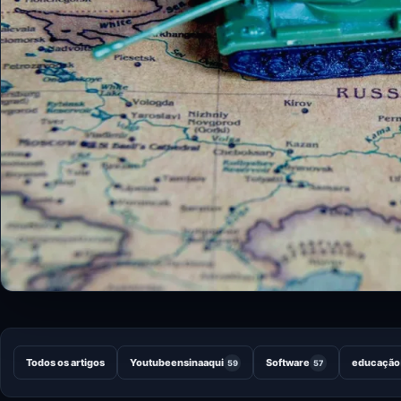
Todos os artigos
Youtubeensinaaqui
Software
educação
59
57