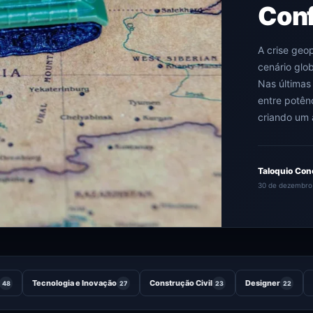
Conf
A crise geop
cenário glo
Nas últimas
entre potênc
criando um
Taloquio Con
30 de dezembro
Tecnologia e Inovação
Construção Civil
Designer
48
27
23
22