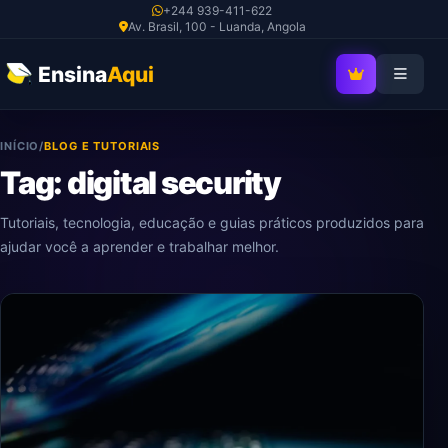
Ir
+244 939-411-622
Av. Brasil, 100 - Luanda, Angola
para
o
Ensina
Aqui
SEJA MEMBRO V
conteúdo
INÍCIO
/
BLOG E TUTORIAIS
Tag: digital security
Tutoriais, tecnologia, educação e guias práticos produzidos para
ajudar você a aprender e trabalhar melhor.