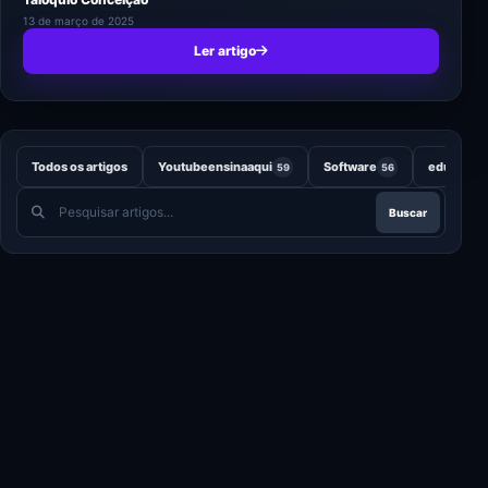
13 de março de 2025
Ler artigo
Todos os artigos
Youtubeensinaaqui
Software
educação
59
56
Pesquisar
Buscar
artigos