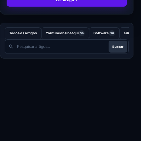
Todos os artigos
Youtubeensinaaqui
Software
educação
59
56
Pesquisar
Buscar
artigos