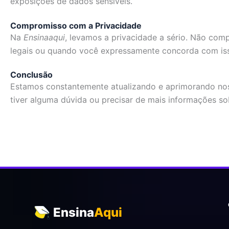
exposições de dados sensíveis.
Compromisso com a Privacidade
Na
Ensinaaqui
, levamos a privacidade a sério. Não com
legais ou quando você expressamente concorda com isso. 
Conclusão
Estamos constantemente atualizando e aprimorando nos
tiver alguma dúvida ou precisar de mais informações 
Ensina
Aqui