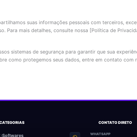
partilhamos suas informações pessoais com terceiros, ex
Para mais detalhes, consulte nossa [Política de Privacidad
sos sistemas de segurança para garantir que sua experiên
sobre como protegemos seus dados, entre em contato com n
CATEGORIAS
CONTATO DIRETO
WHATSAPP
Softwares