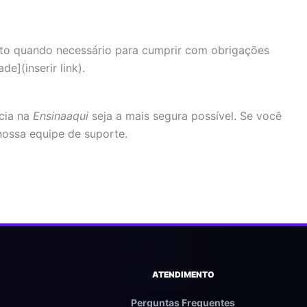
ceto quando necessário para cumprir com obrigações
e](inserir link).
cia na
Ensinaaqui
seja a mais segura possível. Se você
ossa equipe de suporte.
ATENDIMENTO
Perguntas Frequentes