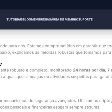
TUTORIAIS
BLOG
MEMBRESIAS
ÁREA DE MEMBRO
SUPORTE
idade para nós. Estamos comprometidos em garantir que to
Abaixo, explicamos as medidas robustas que tomamos para 
/7
amente robusto e completo, monitorado
24 horas por dia
,
7 
 a quaisquer ameaças ou atividades suspeitas para garant
r mecanismos de segurança avançados. Utilizamos criptogr
ções pessoais e financeiras estejam sempre seguras.