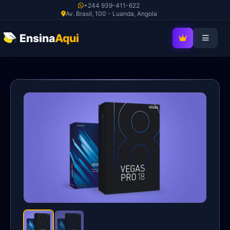
Ir
+244 939-411-622
Av. Brasil, 100 - Luanda, Angola
para
o
Ensina
Aqui
SEJA MEMBRO V
conteúdo
Vegas
Pro
18
quantidade