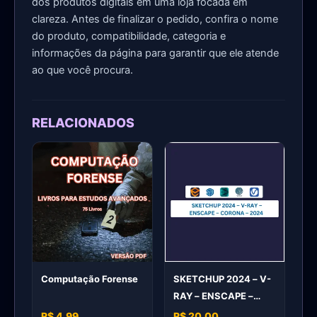
dos produtos digitais em uma loja focada em
clareza. Antes de finalizar o pedido, confira o nome
do produto, compatibilidade, categoria e
informações da página para garantir que ele atende
ao que você procura.
RELACIONADOS
Computação Forense
SKETCHUP 2024 – V-
RAY – ENSCAPE –
CORONA – 2024
R$ 4,99
R$ 20,00