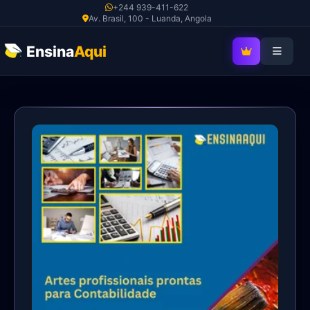
Ir
+244 939-411-622
Av. Brasil, 100 - Luanda, Angola
para
o
Ensina
Aqui
SEJA MEMBRO V
conteúdo
240
Artes
profissionais
para
Contabilidade
quantidade