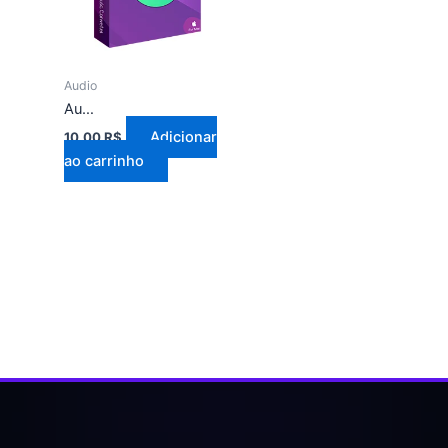
Audio
AudFree Spotify Music Converter 2.16.1.10
Adicionar
10,00
R$
ao carrinho