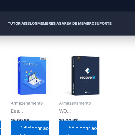
TUTORIAIS
BLOG
MEMBRESIAS
ÁREA DE MEMBRO
SUPORTE
Armazenamento
Armazenamento
EaseUS Data Recovery Wizard Technician 16
WONDERSHARE RECOVER IT 2024
15,00
R$
10,00
R$
o
Adicionar ao
Adicionar ao