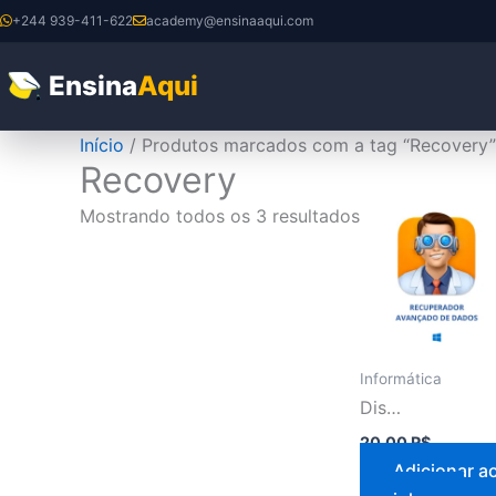
Ir
+244 939-411-622
academy@ensinaaqui.com
para
o
Ensina
Aqui
conteúdo
Início
/ Produtos marcados com a tag “Recovery”
Recovery
Mostrando todos os 3 resultados
Informática
Disk Drill Premium 2026
20,00
R$
Adicionar a