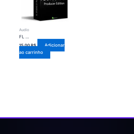
Audio
FL Studio 21
Adicionar
15,00
R$
ao carrinho