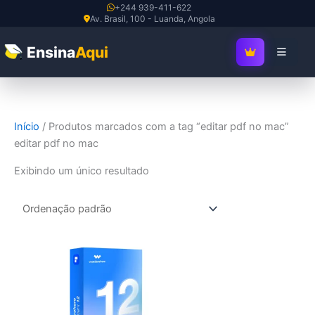
Ir
+244 939-411-622
Av. Brasil, 100 - Luanda, Angola
para
o
Ensina
Aqui
SEJA MEMBRO V
conteúdo
Início
/ Produtos marcados com a tag “editar pdf no mac”
editar pdf no mac
Exibindo um único resultado