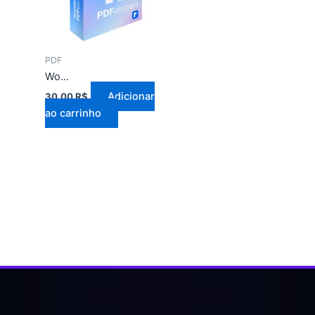
PDF
Wondershare PDFelement Pro 12 para MacBook
Adicionar
30,00
R$
ao carrinho