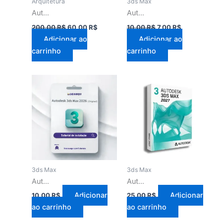
Arquitetura
3ds Max
Autocad 2027 Completo
Autodesk 3ds Max 2025
200,00
R$
60,00
R$
10,00
R$
7,00
R$
Adicionar ao
Adicionar ao
carrinho
carrinho
3ds Max
3ds Max
Autodesk 3ds Max 2026
Autodesk 3ds Max 2027
Adicionar
Adicionar
10,00
R$
25,00
R$
ao carrinho
ao carrinho