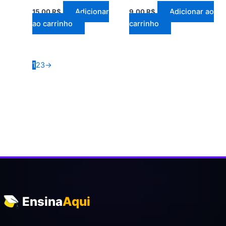
Adicionar
Adicionar ao
15,00
R$
9,00
R$
ao carrinho
carrinho
1
2
3
→
Ensina
Aqui