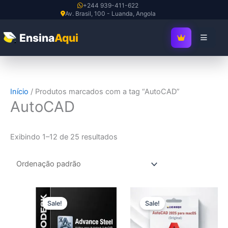
Ir
+244 939-411-622
Av. Brasil, 100 - Luanda, Angola
para
o
Ensina
Aqui
SEJA MEMBRO V
conteúdo
Início
/ Produtos marcados com a tag “AutoCAD”
AutoCAD
Exibindo 1–12 de 25 resultados
O
O
O
O
preço
preço
preço
preço
Sale!
Sale!
original
atual
original
atual
era:
é:
era:
é:
150,00 R$.
30,00 R$.
30,00 R$.
15,00 R$.