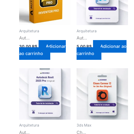
Arquitetura
Arquitetura
Autodesk Inventor Pro 2027
Autodesk Revit 2024 PRO
Adicionar
Adicionar ao
30,00
R$
5,00
R$
ao carrinho
carrinho
Arquitetura
3ds Max
Autodesk Revit 2025 PRO
Chaos Corona 12 for 3ds Max