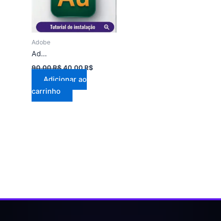
Adobe
Adobe Audition 2025 MacOs
90,00
R$
40,00
R$
Adicionar ao
carrinho