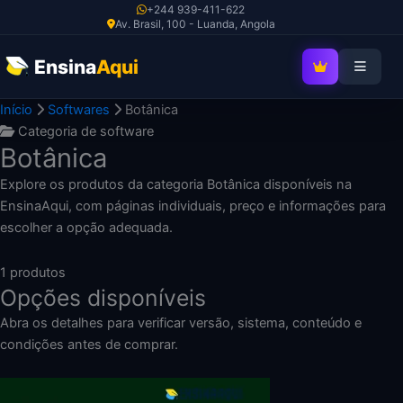
Ir
+244 939-411-622
Av. Brasil, 100 - Luanda, Angola
para
o
Ensina
Aqui
SEJA MEMBRO V
conteúdo
Início
Softwares
Botânica
Categoria de software
Botânica
Explore os produtos da categoria Botânica disponíveis na
EnsinaAqui, com páginas individuais, preço e informações para
escolher a opção adequada.
1 produtos
Opções disponíveis
Abra os detalhes para verificar versão, sistema, conteúdo e
condições antes de comprar.