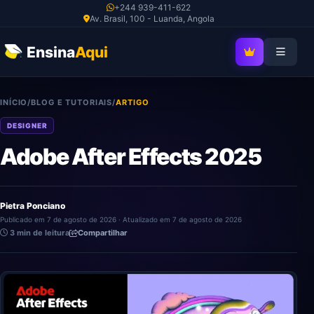
Ir
+244 939-411-622
Av. Brasil, 100 - Luanda, Angola
para
o
Ensina
Aqui
SEJA MEMBRO V
conteúdo
INÍCIO
/
BLOG E TUTORIAIS
/
ARTIGO
DESIGNER
Adobe After Effects 2025
Pietra Ponciano
Publicado em 7 de agosto de 2026 · Atualizado em 7 de agosto de 2026
3 min de leitura
Compartilhar