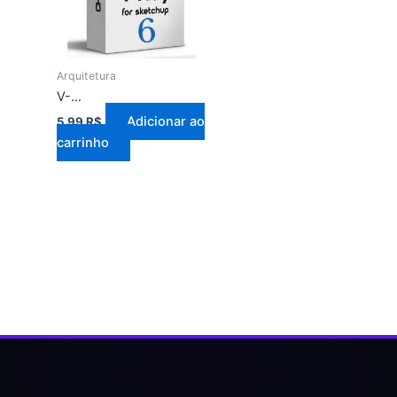
Arquitetura
V-Ray 6 Atualizado
Adicionar ao
5,99
R$
carrinho