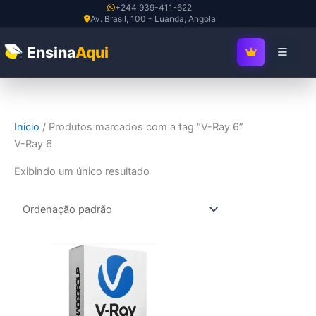
Ir
+244 939-411-622
Av. Brasil, 100 - Luanda, Angola
para
o
Ensina
Aqui
SEJA MEMBRO V
conteúdo
Início
/ Produtos marcados com a tag “V-Ray 6”
V-Ray 6
Exibindo um único resultado