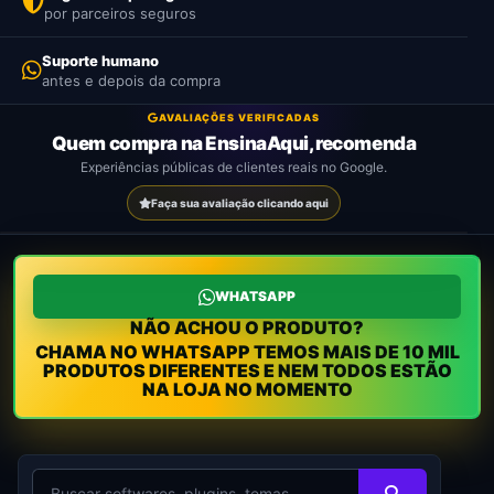
Ver
Como
por parceiros seguros
produtos
funciona
confirmação.
Suporte humano
Ver
Como
antes e depois da compra
produtos
funciona
Ver
Ver
Como
Como
produtos
produtos
funciona
funciona
Ver
Como
AVALIAÇÕES VERIFICADAS
produtos
funciona
Quem compra na EnsinaAqui, recomenda
Experiências públicas de clientes reais no Google.
Faça sua avaliação clicando aqui
WHATSAPP
NÃO ACHOU O PRODUTO?
CHAMA NO WHATSAPP TEMOS MAIS DE 10 MIL
PRODUTOS DIFERENTES E NEM TODOS ESTÃO
NA LOJA NO MOMENTO