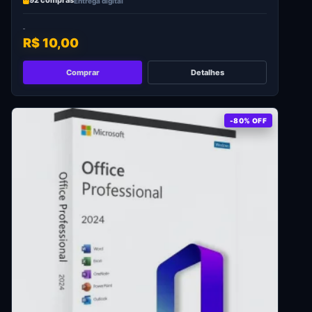
92 compras
Entrega digital
R$ 10,00
Comprar
Detalhes
-80% OFF