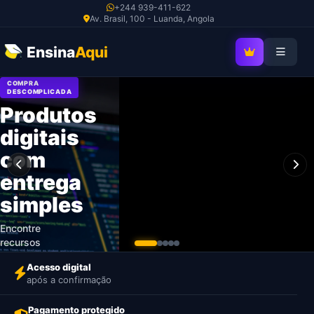
Ir
+244 939-411-622
Av. Brasil, 100 - Luanda, Angola
para
o
Ensina
Aqui
SEJA MEMBRO V
conteúdo
COMPRA
DESCOMPLICADA
Produtos
digitais
com
entrega
simples
Encontre
recursos
profissionais,
Acesso digital
pague com
após a confirmação
segurança e
receba o
Pagamento protegido
acesso após a