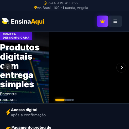
Ir
+244 939-411-622
Av. Brasil, 100 - Luanda, Angola
para
o
Ensina
Aqui
SEJA MEMBRO V
conteúdo
COMPRA
DESCOMPLICADA
Produtos
digitais
com
entrega
simples
Encontre
recursos
profissionais,
Acesso digital
pague com
após a confirmação
segurança e
receba o
Pagamento protegido
acesso após a