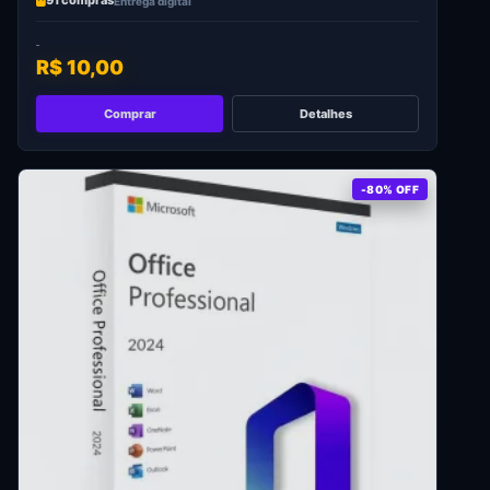
91 compras
Entrega digital
R$ 10,00
Comprar
Detalhes
-80% OFF