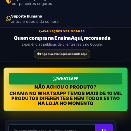
Ver
Como
por parceiros seguros
produtos
funciona
confirmação.
Suporte humano
Ver
Como
antes e depois da compra
produtos
funciona
Ver
Ver
Como
Como
produtos
produtos
funciona
funciona
Ver
Como
AVALIAÇÕES VERIFICADAS
produtos
funciona
Quem compra na EnsinaAqui, recomenda
Experiências públicas de clientes reais no Google.
Faça sua avaliação clicando aqui
WHATSAPP
NÃO ACHOU O PRODUTO?
CHAMA NO WHATSAPP TEMOS MAIS DE 10 MIL
PRODUTOS DIFERENTES E NEM TODOS ESTÃO
NA LOJA NO MOMENTO