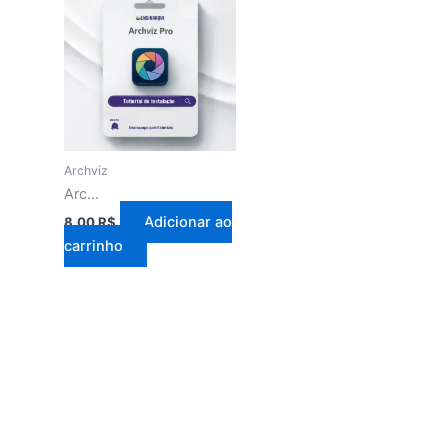
Archviz
Archviz Pro — Visualização Arquitetônica + Recursos Profissionais
Adicionar ao
8,00
R$
carrinho