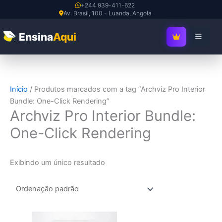
Ir
+244 939-411-622
Av. Brasil, 100 - Luanda, Angola
para
o
Ensina
Aqui
SEJA MEMBRO V
conteúdo
Início
/ Produtos marcados com a tag “Archviz Pro Interior
Bundle: One-Click Rendering”
Archviz Pro Interior Bundle:
One-Click Rendering
Exibindo um único resultado