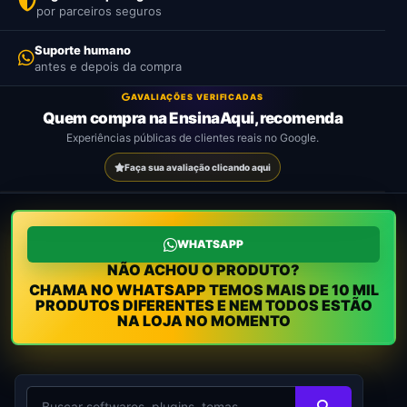
Ver
Como
por parceiros seguros
produtos
funciona
confirmação.
Suporte humano
Ver
Como
antes e depois da compra
produtos
funciona
Ver
Ver
Como
Como
produtos
produtos
funciona
funciona
Ver
Como
AVALIAÇÕES VERIFICADAS
produtos
funciona
Quem compra na EnsinaAqui, recomenda
Experiências públicas de clientes reais no Google.
Faça sua avaliação clicando aqui
WHATSAPP
NÃO ACHOU O PRODUTO?
CHAMA NO WHATSAPP TEMOS MAIS DE 10 MIL
PRODUTOS DIFERENTES E NEM TODOS ESTÃO
NA LOJA NO MOMENTO