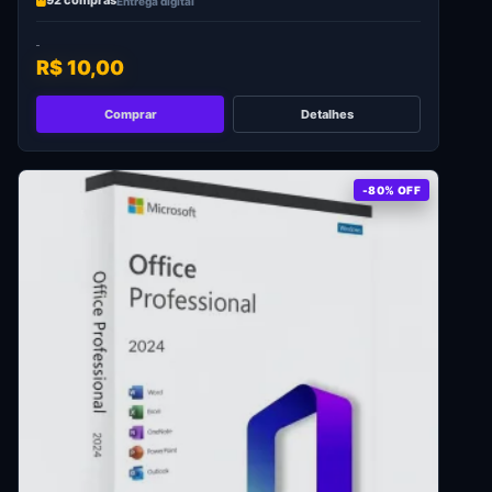
92 compras
Entrega digital
R$ 10,00
Comprar
Detalhes
-80% OFF