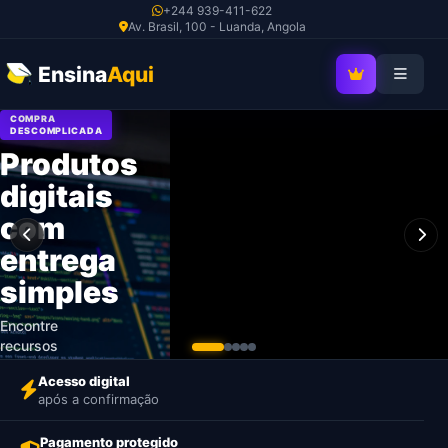
Ir
+244 939-411-622
Av. Brasil, 100 - Luanda, Angola
para
o
Ensina
Aqui
SEJA MEMBRO V
conteúdo
COMPRA
DESCOMPLICADA
Produtos
digitais
com
entrega
simples
Encontre
recursos
profissionais,
Acesso digital
pague com
após a confirmação
segurança e
receba o
Pagamento protegido
acesso após a