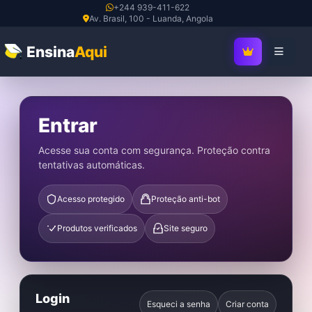
Ir
+244 939-411-622
Av. Brasil, 100 - Luanda, Angola
para
o
Ensina
Aqui
SEJA MEMBRO V
conteúdo
Entrar
Acesse sua conta com segurança. Proteção contra
tentativas automáticas.
Acesso protegido
Proteção anti-bot
Produtos verificados
Site seguro
Login
Esqueci a senha
Criar conta