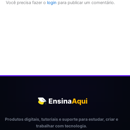
Você precisa fazer o
login
para publicar um comentário.
Ensina
Aqui
Produtos digitais, tutoriais e suporte para estudar, criar e
trabalhar com tecnologia.